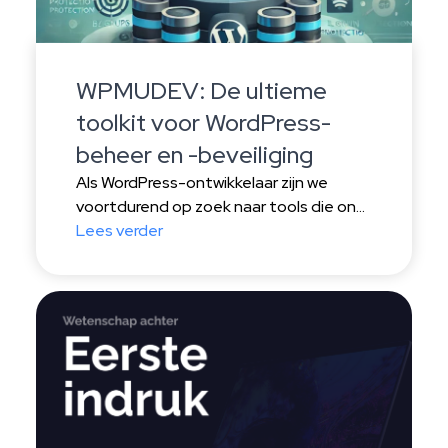
WPMUDEV: De ultieme
toolkit voor WordPress-
beheer en -beveiliging
Als WordPress-ontwikkelaar zijn we
voortdurend op zoek naar tools die ons
helpen bij het efficiënt beheren en
Lees verder
beveiligen van onze websites.
WPMUDEV heeft zich bewezen als een
onmisbare oplossing in onze dagelijkse
werkzaamheden. In deze blog delen we
waarom WPMUDEV een essentieel
onderdeel is geworden van onze
WordPress-toolkit. Centraal dashboard:
Alles onder controle Een van […]