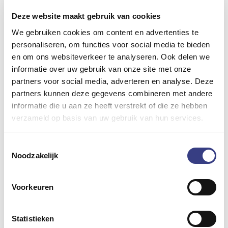
3. Geavanceerde caching met Cloudflare Enterprise
Deze website maakt gebruik van cookies
De integratie van Cloudflare Enterprise in
We gebruiken cookies om content en advertenties te
Cloudways is een game-changer voor onze
personaliseren, om functies voor social media te bieden
WordPress-sites:
en om ons websiteverkeer te analyseren. Ook delen we
Verbeterde laadtijden
informatie over uw gebruik van onze site met onze
partners voor social media, adverteren en analyse. Deze
Verhoogde beveiliging extra bescherming
partners kunnen deze gegevens combineren met andere
informatie die u aan ze heeft verstrekt of die ze hebben
tegen online dreigingen.
verzameld op basis van uw gebruik van hun services.
Stabiele prestaties
Toestemmingsselectie
Conclusie
Noodzakelijk
Cloudways biedt een combinatie van functionaliteit
en ondersteuning die goed aansluit bij onze
Voorkeuren
behoeften als WordPress-ontwikkelaar. Met tools
voor performance monitoring, eenvoudige site-
setup, geautomatiseerde backups en
Statistieken