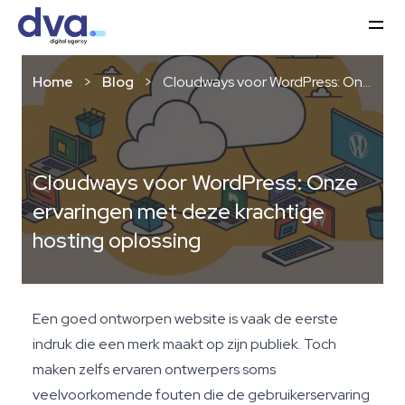
Ga naar de inhoud
equal
Home
>
Blog
>
Cloudways voor WordPress: Onze ervaringen met deze krachtige hosting oplossing
Cloudways voor WordPress: Onze
ervaringen met deze krachtige
hosting oplossing
Een goed ontworpen website is vaak de eerste
indruk die een merk maakt op zijn publiek. Toch
maken zelfs ervaren ontwerpers soms
veelvoorkomende fouten die de gebruikerservaring